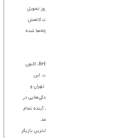
سفیران، بیشترین تعداد مرسوله را در روز تحویل
دهد. بهینه‌سازی مسیریابی‌ها نیز باعث کاهش
هزینه‌ها و افزایش سرعت تحویل مرسوله‌ها شده
است.
چشم‌انداز و برنامه‌های آینده
تعارف پس از تمرکز بر مدل کسب‌وکار B2B، اکنون
به سمت مدل B2C نیز حرکت کرده است. این
استارتاپ فعالیت‌های خود را عمدتاً در تهران و
حومه آن متمرکز کرده و با افتتاح نمایندگی‌هایی در
کرج و اصفهان، قصد دارد تا پایان سال آینده تمام
۳۰ استان کشور را تحت پوشش قرار دهد.
هدف اصلی تعارف این است که به بزرگ‌ترین بازیگر