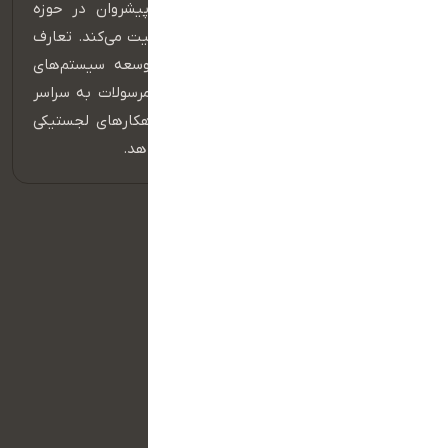
تعارف
، از سال 1394 به عنوان یکی از پیشروان در حوزه
لجستیک و تجارت الکترونیک در ایران فعالیت می‌کند. تعارف
با بهره‌گیری از زیرساخت‌های مدرن و توسعه سیستم‌های
نرم‌افزاری، خدمات متنوعی از جمله ارسال مرسولات به سراسر
کشور، پیک موتوری در تهران و کرج، و راهکارهای لجستیکی
برای فروشگاه‌های آنلاین و فیزیکی ارائه می‌دهد.
دسترسی سریع
صفحه اصلی
ارسال فایل
تماس با ما
قوانین و مقررات
دانلود اپلیکیشن راننده
دانلود پیام رسان داخلی
راه های ارتباطی