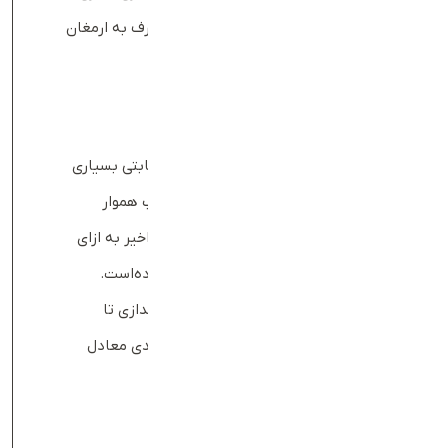
رضایت بالا و وفاداری مشتریان را برای تعارف به ارمغان
آورده است.
مزیت‌های رقابتی تعارف
عملیات لجستیکی تعارف مزیت‌های رقابتی بسیاری
دارد که رشد آن را به صورت بوت‌استرپ هموار
کرده‌است. استارتاپ تعارف در 3 سال اخیر به ازای
هر سال بین 300 تا 350 درصد رشد کرده‌است.
مطابق آمار، این استارتاپ از زمان راه‌اندازی تا
اکنون
به صورت میانگین،
هر سال رشدی معادل
150 درصد داشته‌است.