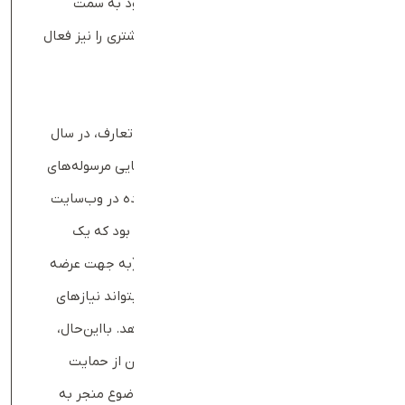
کند و هم با توسعه دامنه فعالیت‌های خود به سمت
مدل‌های جدید کسب‌وکار، ظرفیت‌های بیشتری را نیز فعال
کرده است.
مسیر شکل‌گیری و رشد تعارف
وحید اسماعیلی و رضا ترابی، بنیان‌گذاران تعارف، در سال
۱۳۹۵ شرکت تارا سامانه را با هدف جابه‌جایی مرسوله‌های
فروشگاه‌ها و عرضه محصولات تخفیف‌خورده در وب‌سایت
خود تأسیس کردند. هدف اولیه آن‌ها این بود که یک
مارکت‌پلیس (به نام تار آف) ایجاد کنند (به جهت عرضه
محصولات تخفیف‌خورده یا آف‌خورده) که بتواند نیازهای
متنوع فروشگاه‌ها و مشتریان را پوشش دهد. بااین‌حال،
در مراحل اولیه، اسپانسرها و سرمایه‌گذاران از حمایت
مالی این پروژه خودداری کردند و همین موضوع منجر به