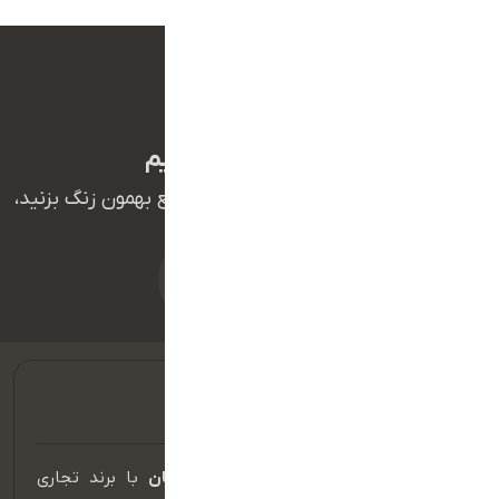
گوش به زنگ شماییم
هر جا احساس کردین سوالی دارین سریع بهمون زنگ بزنید،
منتظریم
تماس(پشتیبانی)
شرکت توسعه تجارت تارا سامانه ایرانیان
با برند تجاری