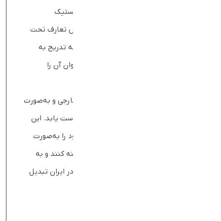
تغییر رویکرد و تمرکز شرکت بروی حوزه لجستیک
خرده‌فروشی شد. پس از آن، از مارکت‌پلیس تعارف تحت
عنوان تار آف، تنها اسمش باقی ماند که به تدریج به
تعارف تبدیل شد و مشتریان تحت این عنوان آن را
شناختند.
تعارف در این مسیر بدون جذب سرمایه خارجی و به‌صورت
بوت‌استرپ توانست به رشد قابل‌توجهی دست یابد. این
نوع رشد به آن‌ها امکان داد تا عملیات خود را به‌صورت
مداوم و متناسب با نیازهای مشتریان بهینه کنند و به
یکی از استارتاپ‌های موفق و مشتری‌محور در ایران تبدیل
شوند.
خدمات و نوآوری‌های تعارف