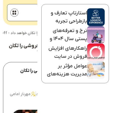
استارتاپ تعارف و
بازطراحی تجربه
استخدام
لجستیک در ایران
نرخ و تعرفه‌های
خانه
استارتاپ تعارف، لجستیک خرده‌فروشی را تکان خواهد داد - taroff
لیست شعب
پستی سال ۱۴۰۴ و
وبلاگ
استارتاپ تعارف، لجستیک خرده‌فروشی را تکان
مقایسه با سال
راهکارهای افزایش
تماس با ما
خواهد داد - taroff
۱۴۰۳
فروش در سایت
ورود به سامانه پیک
ترب
عوامل مؤثر بر
استارتاپ تعارف، لجستیک خرده‌فروشی را تکان
ورود به سامانه پست
مدیریت هزینه‌های
خواهد داد
لجستیک در یک
فروشگاه آنلاین
دانلود اپلیکیشن راننده
14 بهمن 1403
0 بررسی
3010 بازدید
مهرناز امامی